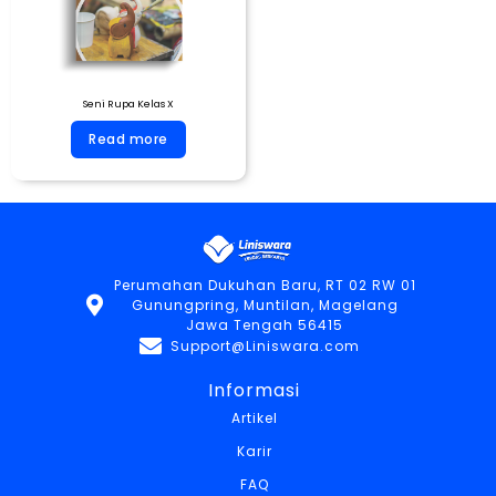
Seni Rupa Kelas X
Read more
Perumahan Dukuhan Baru, RT 02 RW 01
Gunungpring, Muntilan, Magelang
Jawa Tengah 56415
Support@Liniswara.com
Informasi
Artikel
Karir
FAQ