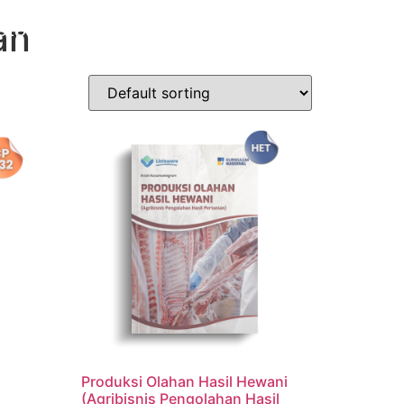
an
etplace
Kontak
Terbitkan Buku
Produksi Olahan Hasil Hewani
(Agribisnis Pengolahan Hasil