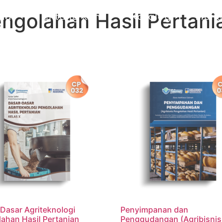
ngolahan Hasil Pertani
da
Tentang Kami
Katalog
Mark
Dasar Agriteknologi
Penyimpanan dan
ahan Hasil Pertanian
Penggudangan (Agribisnis