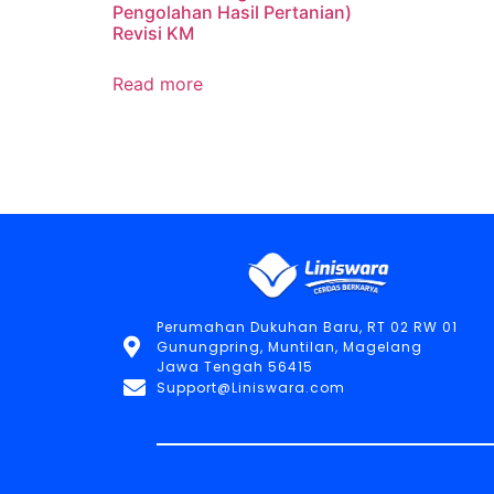
Pengolahan Hasil Pertanian)
Revisi KM
Read more
Perumahan Dukuhan Baru, RT 02 RW 01
Gunungpring, Muntilan, Magelang
Jawa Tengah 56415
Support@Liniswara.com