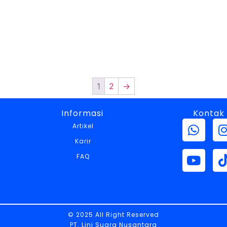
1
2
→
Informasi
Kontak
Artikel
Karir
FAQ
© 2025 All Right Reserved
PT. Lini Suara Nusantara