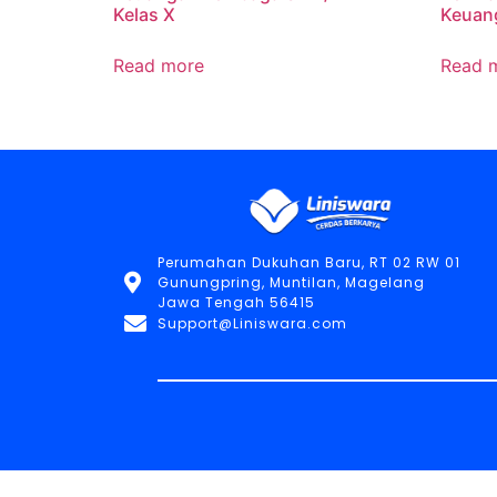
Kelas X
Keuan
Read more
Read 
Perumahan Dukuhan Baru, RT 02 RW 01
Gunungpring, Muntilan, Magelang
Jawa Tengah 56415
Support@Liniswara.com