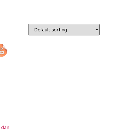
etplace
Kontak
Terbitkan Buku
 dan