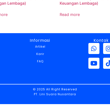
gan Lembaga)
Keuangan Lembaga)
more
Read more
Informasi
Kontak
Artikel
Karir
FAQ
© 2025 All Right Reserved
PT. Lini Suara Nusantara