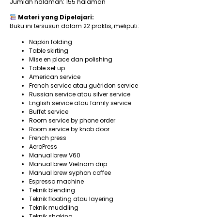
Jumlah halaman: 155 halaman
Materi yang Dipelajari:
Buku ini tersusun dalam 22 praktis, meliputi:
Napkin folding
Table skirting
Mise en place dan polishing
Table set up
American service
French service atau guéridon service
Russian service atau silver service
English service atau family service
Buffet service
Room service by phone order
Room service by knob door
French press
AeroPress
Manual brew V60
Manual brew Vietnam drip
Manual brew syphon coffee
Espresso machine
Teknik blending
Teknik floating atau layering
Teknik muddling
Teknik shaking