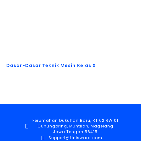
Akses Buku Pelajaran untuk Berbagai Kebutuhan!
Dasar-Dasar Teknik Mesin Kelas X
Perumahan Dukuhan Baru, RT 02 RW 01
Gunungpring, Muntilan, Magelang
Jawa Tengah 56415
Support@Liniswara.com