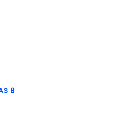
da
Tentang Kami
Katalog
Mark
 Pelajaran untuk Berbagai
AS 8