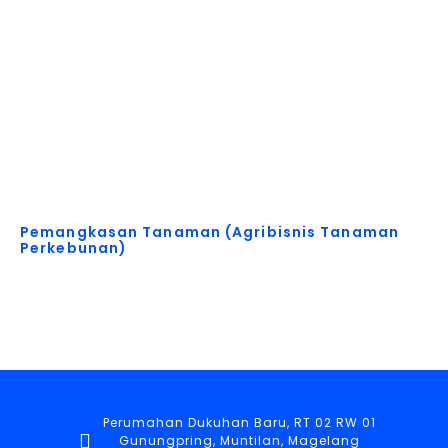
Akses Buku Pelajaran untuk Berbagai Kebutuhan!
Pemangkasan Tanaman (Agribisnis Tanaman
Perkebunan)
Perumahan Dukuhan Baru, RT 02 RW 01
Gunungpring, Muntilan, Magelang