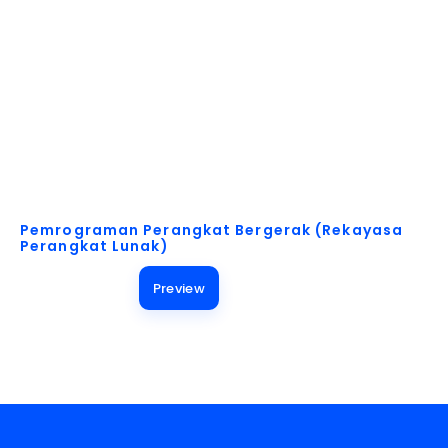
Akses Buku Pelajaran untuk Berbagai Kebutuhan!
Pemrograman Perangkat Bergerak (Rekayasa
Perangkat Lunak)
Preview