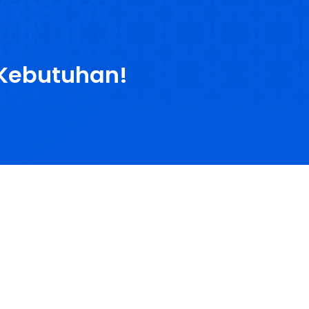
etplace
Kontak
Terbitkan Buku
 Kebutuhan!