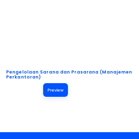
Akses Buku Pelajaran untuk Berbagai Kebutuhan!
Pengelolaan Sarana dan Prasarana (Manajemen
Perkantoran)
Preview