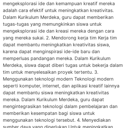
mengeksplorasi ide dan kemampuan kreatif mereka
adalah cara efektif untuk meningkatkan kreativitas.
Dalam Kurikulum Merdeka, guru dapat memberikan
tugas-tugas yang memungkinkan siswa untuk
mengeksplorasi ide dan kreasi mereka dengan cara
yang mereka sukai. 2. Mendorong kerja tim Kerja tim
dapat membantu meningkatkan kreativitas siswa,
karena dapat menginspirasi ide-ide baru dan
memperluas pandangan mereka. Dalam Kurikulum
Merdeka, siswa dapat diberi tugas untuk bekerja dalam
tim untuk menyelesaikan proyek tertentu. 3.
Menggunakan teknologi modern Teknologi modern
seperti komputer, internet, dan aplikasi kreatif lainnya
dapat membantu siswa meningkatkan kreativitas
mereka. Dalam Kurikulum Merdeka, guru dapat
mengintegrasikan teknologi dalam pembelajaran dan
memberikan kesempatan bagi siswa untuk
menggunakan teknologi tersebut. 4. Menyediakan
sumber daya yang diperlukan Untuk meningkatkan