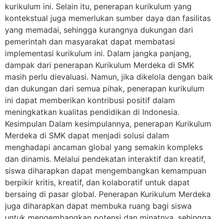
kurikulum ini. Selain itu, penerapan kurikulum yang
kontekstual juga memerlukan sumber daya dan fasilitas
yang memadai, sehingga kurangnya dukungan dari
pemerintah dan masyarakat dapat membatasi
implementasi kurikulum ini. Dalam jangka panjang,
dampak dari penerapan Kurikulum Merdeka di SMK
masih perlu dievaluasi. Namun, jika dikelola dengan baik
dan dukungan dari semua pihak, penerapan kurikulum
ini dapat memberikan kontribusi positif dalam
meningkatkan kualitas pendidikan di Indonesia.
Kesimpulan Dalam kesimpulannya, penerapan Kurikulum
Merdeka di SMK dapat menjadi solusi dalam
menghadapi ancaman global yang semakin kompleks
dan dinamis. Melalui pendekatan interaktif dan kreatif,
siswa diharapkan dapat mengembangkan kemampuan
berpikir kritis, kreatif, dan kolaboratif untuk dapat
bersaing di pasar global. Penerapan Kurikulum Merdeka
juga diharapkan dapat membuka ruang bagi siswa
untuk mengembangkan potensi dan minatnya, sehingga