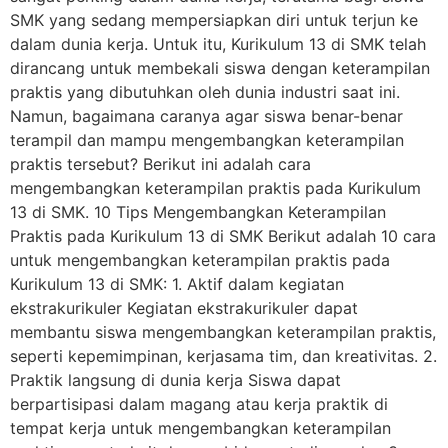
SMK yang sedang mempersiapkan diri untuk terjun ke
dalam dunia kerja. Untuk itu, Kurikulum 13 di SMK telah
dirancang untuk membekali siswa dengan keterampilan
praktis yang dibutuhkan oleh dunia industri saat ini.
Namun, bagaimana caranya agar siswa benar-benar
terampil dan mampu mengembangkan keterampilan
praktis tersebut? Berikut ini adalah cara
mengembangkan keterampilan praktis pada Kurikulum
13 di SMK. 10 Tips Mengembangkan Keterampilan
Praktis pada Kurikulum 13 di SMK Berikut adalah 10 cara
untuk mengembangkan keterampilan praktis pada
Kurikulum 13 di SMK: 1. Aktif dalam kegiatan
ekstrakurikuler Kegiatan ekstrakurikuler dapat
membantu siswa mengembangkan keterampilan praktis,
seperti kepemimpinan, kerjasama tim, dan kreativitas. 2.
Praktik langsung di dunia kerja Siswa dapat
berpartisipasi dalam magang atau kerja praktik di
tempat kerja untuk mengembangkan keterampilan