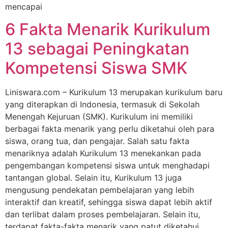
mencapai
6 Fakta Menarik Kurikulum
13 sebagai Peningkatan
Kompetensi Siswa SMK
Liniswara.com – Kurikulum 13 merupakan kurikulum baru
yang diterapkan di Indonesia, termasuk di Sekolah
Menengah Kejuruan (SMK). Kurikulum ini memiliki
berbagai fakta menarik yang perlu diketahui oleh para
siswa, orang tua, dan pengajar. Salah satu fakta
menariknya adalah Kurikulum 13 menekankan pada
pengembangan kompetensi siswa untuk menghadapi
tantangan global. Selain itu, Kurikulum 13 juga
mengusung pendekatan pembelajaran yang lebih
interaktif dan kreatif, sehingga siswa dapat lebih aktif
dan terlibat dalam proses pembelajaran. Selain itu,
terdapat fakta-fakta menarik yang patut diketahui