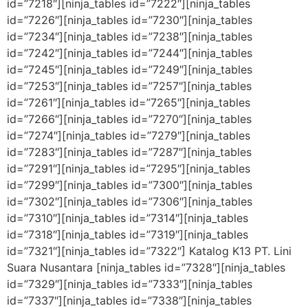
id=”7218″][ninja_tables id=”7222″][ninja_tables
id=”7226″][ninja_tables id=”7230″][ninja_tables
id=”7234″][ninja_tables id=”7238″][ninja_tables
id=”7242″][ninja_tables id=”7244″][ninja_tables
id=”7245″][ninja_tables id=”7249″][ninja_tables
id=”7253″][ninja_tables id=”7257″][ninja_tables
id=”7261″][ninja_tables id=”7265″][ninja_tables
id=”7266″][ninja_tables id=”7270″][ninja_tables
id=”7274″][ninja_tables id=”7279″][ninja_tables
id=”7283″][ninja_tables id=”7287″][ninja_tables
id=”7291″][ninja_tables id=”7295″][ninja_tables
id=”7299″][ninja_tables id=”7300″][ninja_tables
id=”7302″][ninja_tables id=”7306″][ninja_tables
id=”7310″][ninja_tables id=”7314″][ninja_tables
id=”7318″][ninja_tables id=”7319″][ninja_tables
id=”7321″][ninja_tables id=”7322″] Katalog K13 PT. Lini
Suara Nusantara [ninja_tables id=”7328″][ninja_tables
id=”7329″][ninja_tables id=”7333″][ninja_tables
id=”7337″][ninja_tables id=”7338″][ninja_tables