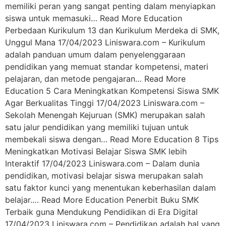
memiliki peran yang sangat penting dalam menyiapkan
siswa untuk memasuki… Read More Education
Perbedaan Kurikulum 13 dan Kurikulum Merdeka di SMK,
Unggul Mana 17/04/2023 Liniswara.com – Kurikulum
adalah panduan umum dalam penyelenggaraan
pendidikan yang memuat standar kompetensi, materi
pelajaran, dan metode pengajaran… Read More
Education 5 Cara Meningkatkan Kompetensi Siswa SMK
Agar Berkualitas Tinggi 17/04/2023 Liniswara.com –
Sekolah Menengah Kejuruan (SMK) merupakan salah
satu jalur pendidikan yang memiliki tujuan untuk
membekali siswa dengan… Read More Education 8 Tips
Meningkatkan Motivasi Belajar Siswa SMK lebih
Interaktif 17/04/2023 Liniswara.com – Dalam dunia
pendidikan, motivasi belajar siswa merupakan salah
satu faktor kunci yang menentukan keberhasilan dalam
belajar.… Read More Education Penerbit Buku SMK
Terbaik guna Mendukung Pendidikan di Era Digital
17/04/2023 Liniswara.com – Pendidikan adalah hal yang