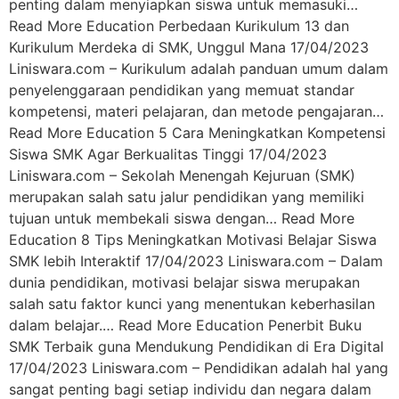
penting dalam menyiapkan siswa untuk memasuki…
Read More Education Perbedaan Kurikulum 13 dan
Kurikulum Merdeka di SMK, Unggul Mana 17/04/2023
Liniswara.com – Kurikulum adalah panduan umum dalam
penyelenggaraan pendidikan yang memuat standar
kompetensi, materi pelajaran, dan metode pengajaran…
Read More Education 5 Cara Meningkatkan Kompetensi
Siswa SMK Agar Berkualitas Tinggi 17/04/2023
Liniswara.com – Sekolah Menengah Kejuruan (SMK)
merupakan salah satu jalur pendidikan yang memiliki
tujuan untuk membekali siswa dengan… Read More
Education 8 Tips Meningkatkan Motivasi Belajar Siswa
SMK lebih Interaktif 17/04/2023 Liniswara.com – Dalam
dunia pendidikan, motivasi belajar siswa merupakan
salah satu faktor kunci yang menentukan keberhasilan
dalam belajar.… Read More Education Penerbit Buku
SMK Terbaik guna Mendukung Pendidikan di Era Digital
17/04/2023 Liniswara.com – Pendidikan adalah hal yang
sangat penting bagi setiap individu dan negara dalam