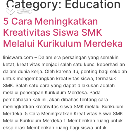
Category:
Education
5 Cara Meningkatkan
Kreativitas Siswa SMK
Melalui Kurikulum Merdeka
liniswara.com – Dalam era persaingan yang semakin
ketat, kreativitas menjadi salah satu kunci keberhasilan
dalam dunia kerja. Oleh karena itu, penting bagi sekolah
untuk mengembangkan kreativitas siswa, termasuk
SMK. Salah satu cara yang dapat dilakukan adalah
melalui penerapan Kurikulum Merdeka. Pada
pembahasan kali ini, akan dibahas tentang cara
meningkatkan kreativitas siswa SMK melalui Kurikulum
Merdeka. 5 Cara Meningkatkan Kreativitas Siswa SMK
Melalui Kurikulum Merdeka 1. Memberikan ruang untuk
eksplorasi Memberikan ruang bagi siswa untuk