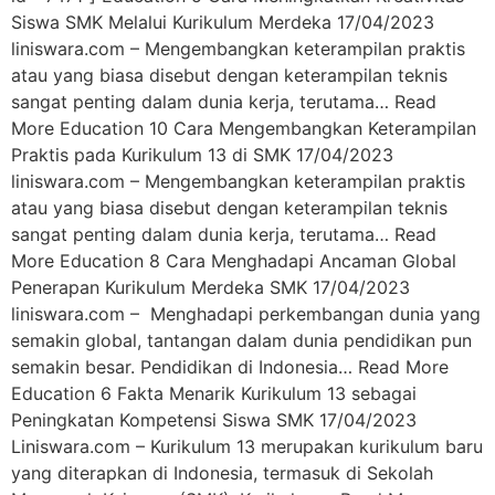
Siswa SMK Melalui Kurikulum Merdeka 17/04/2023
liniswara.com – Mengembangkan keterampilan praktis
atau yang biasa disebut dengan keterampilan teknis
sangat penting dalam dunia kerja, terutama… Read
More Education 10 Cara Mengembangkan Keterampilan
Praktis pada Kurikulum 13 di SMK 17/04/2023
liniswara.com – Mengembangkan keterampilan praktis
atau yang biasa disebut dengan keterampilan teknis
sangat penting dalam dunia kerja, terutama… Read
More Education 8 Cara Menghadapi Ancaman Global
Penerapan Kurikulum Merdeka SMK 17/04/2023
liniswara.com – Menghadapi perkembangan dunia yang
semakin global, tantangan dalam dunia pendidikan pun
semakin besar. Pendidikan di Indonesia… Read More
Education 6 Fakta Menarik Kurikulum 13 sebagai
Peningkatan Kompetensi Siswa SMK 17/04/2023
Liniswara.com – Kurikulum 13 merupakan kurikulum baru
yang diterapkan di Indonesia, termasuk di Sekolah