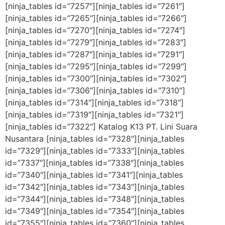
[ninja_tables id=”7257″][ninja_tables id=”7261″]
[ninja_tables id=”7265″][ninja_tables id=”7266″]
[ninja_tables id=”7270″][ninja_tables id=”7274″]
[ninja_tables id=”7279″][ninja_tables id=”7283″]
[ninja_tables id=”7287″][ninja_tables id=”7291″]
[ninja_tables id=”7295″][ninja_tables id=”7299″]
[ninja_tables id=”7300″][ninja_tables id=”7302″]
[ninja_tables id=”7306″][ninja_tables id=”7310″]
[ninja_tables id=”7314″][ninja_tables id=”7318″]
[ninja_tables id=”7319″][ninja_tables id=”7321″]
[ninja_tables id=”7322″] Katalog K13 PT. Lini Suara
Nusantara [ninja_tables id=”7328″][ninja_tables
id=”7329″][ninja_tables id=”7333″][ninja_tables
id=”7337″][ninja_tables id=”7338″][ninja_tables
id=”7340″][ninja_tables id=”7341″][ninja_tables
id=”7342″][ninja_tables id=”7343″][ninja_tables
id=”7344″][ninja_tables id=”7348″][ninja_tables
id=”7349″][ninja_tables id=”7354″][ninja_tables
id=”7355″][ninja_tables id=”7360″][ninja_tables