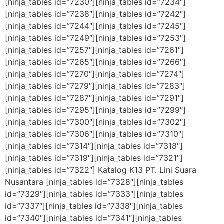
[ninja_tables id=”7230″][ninja_tables id=”7234″]
[ninja_tables id=”7238″][ninja_tables id=”7242″]
[ninja_tables id=”7244″][ninja_tables id=”7245″]
[ninja_tables id=”7249″][ninja_tables id=”7253″]
[ninja_tables id=”7257″][ninja_tables id=”7261″]
[ninja_tables id=”7265″][ninja_tables id=”7266″]
[ninja_tables id=”7270″][ninja_tables id=”7274″]
[ninja_tables id=”7279″][ninja_tables id=”7283″]
[ninja_tables id=”7287″][ninja_tables id=”7291″]
[ninja_tables id=”7295″][ninja_tables id=”7299″]
[ninja_tables id=”7300″][ninja_tables id=”7302″]
[ninja_tables id=”7306″][ninja_tables id=”7310″]
[ninja_tables id=”7314″][ninja_tables id=”7318″]
[ninja_tables id=”7319″][ninja_tables id=”7321″]
[ninja_tables id=”7322″] Katalog K13 PT. Lini Suara
Nusantara [ninja_tables id=”7328″][ninja_tables
id=”7329″][ninja_tables id=”7333″][ninja_tables
id=”7337″][ninja_tables id=”7338″][ninja_tables
id=”7340″][ninja_tables id=”7341″][ninja_tables