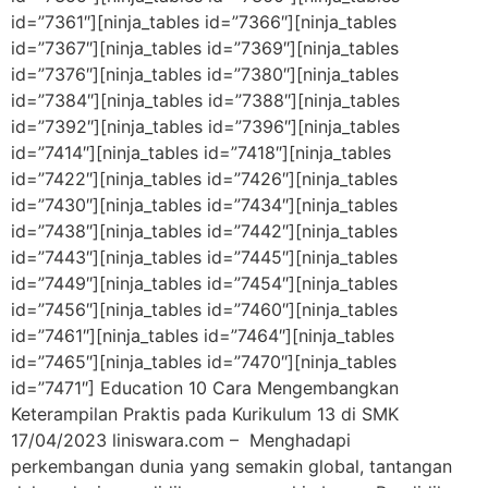
id=”7361″][ninja_tables id=”7366″][ninja_tables
id=”7367″][ninja_tables id=”7369″][ninja_tables
id=”7376″][ninja_tables id=”7380″][ninja_tables
id=”7384″][ninja_tables id=”7388″][ninja_tables
id=”7392″][ninja_tables id=”7396″][ninja_tables
id=”7414″][ninja_tables id=”7418″][ninja_tables
id=”7422″][ninja_tables id=”7426″][ninja_tables
id=”7430″][ninja_tables id=”7434″][ninja_tables
id=”7438″][ninja_tables id=”7442″][ninja_tables
id=”7443″][ninja_tables id=”7445″][ninja_tables
id=”7449″][ninja_tables id=”7454″][ninja_tables
id=”7456″][ninja_tables id=”7460″][ninja_tables
id=”7461″][ninja_tables id=”7464″][ninja_tables
id=”7465″][ninja_tables id=”7470″][ninja_tables
id=”7471″] Education 10 Cara Mengembangkan
Keterampilan Praktis pada Kurikulum 13 di SMK
17/04/2023 liniswara.com – Menghadapi
perkembangan dunia yang semakin global, tantangan