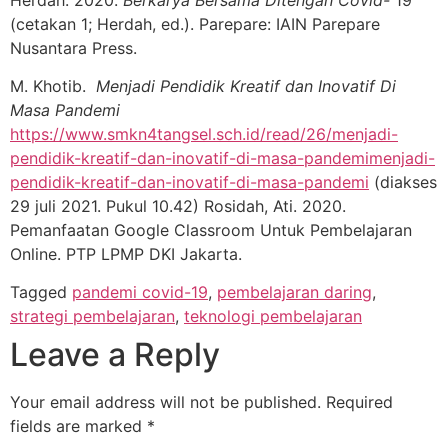
(cetakan 1; Herdah, ed.). Parepare: IAIN Parepare
Nusantara Press.
M. Khotib.
Menjadi Pendidik Kreatif dan Inovatif Di
Masa Pandemi
https://www.smkn4tangsel.sch.id/read/26/menjadi-
pendidik-kreatif-dan-inovatif-di-masa-pandemimenjadi-
pendidik-kreatif-dan-inovatif-di-masa-pandemi
(diakses
29 juli 2021. Pukul 10.42) Rosidah, Ati. 2020.
Pemanfaatan Google Classroom Untuk Pembelajaran
Online. PTP LPMP DKI Jakarta.
Tagged
pandemi covid-19
,
pembelajaran daring
,
strategi pembelajaran
,
teknologi pembelajaran
Leave a Reply
Your email address will not be published.
Required
fields are marked
*