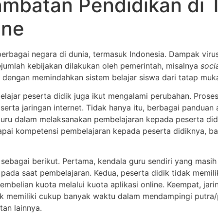
mbatan Pendidikan di 
da
Tentang Kami
Katalog
Mark
ine
rbagai negara di dunia, termasuk Indonesia. Dampak virus
ejumlah kebijakan dilakukan oleh pemerintah, misalnya
soci
itu dengan memindahkan sistem belajar siswa dari tatap m
belajar peserta didik juga ikut mengalami perubahan. Prose
rta jaringan internet. Tidak hanya itu, berbagai panduan a
n guru dalam melaksanakan pembelajaran kepada peserta di
i kompetensi pembelajaran kepada peserta didiknya, baik 
 sebagai berikut. Pertama, kendala guru sendiri yang mas
da saat pembelajaran. Kedua, peserta didik tidak memiliki 
belian kuota melalui kuota aplikasi online. Keempat, jari
dak memiliki cukup banyak waktu dalam mendampingi putra/p
an lainnya.