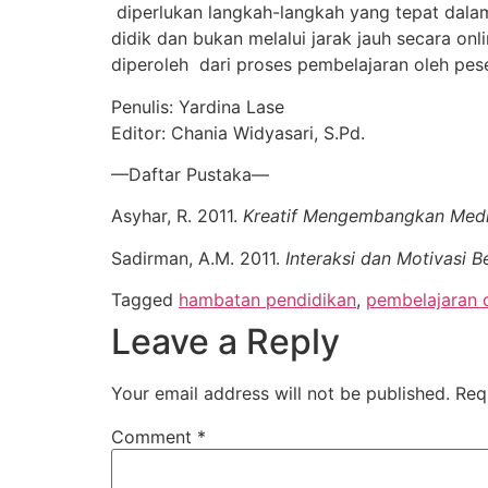
diperlukan langkah-langkah yang tepat dala
didik dan bukan melalui jarak jauh secara onl
diperoleh dari proses pembelajaran oleh pese
Penulis: Yardina Lase
Editor: Chania Widyasari, S.Pd.
—Daftar Pustaka—
Asyhar, R. 2011.
Kreatif
M
engembangkan Medi
Sadirman, A.M. 2011.
Interaksi dan Motivasi B
Tagged
hambatan pendidikan
,
pembelajaran 
Leave a Reply
Your email address will not be published.
Req
Comment
*