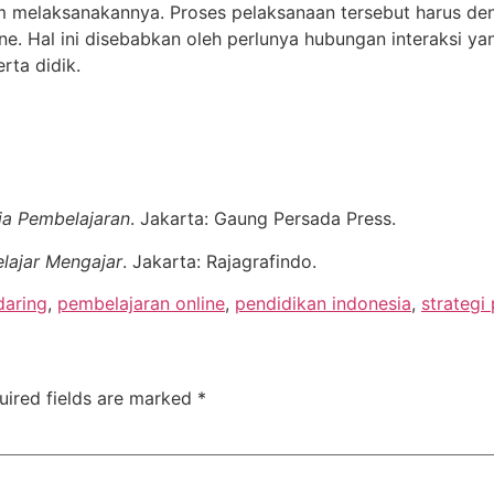
m melaksanakannya. Proses pelaksanaan tersebut harus den
ine. Hal ini disebabkan oleh perlunya hubungan interaksi ya
rta didik.
a Pembelajaran
. Jakarta: Gaung Persada Press.
elajar Mengajar
. Jakarta: Rajagrafindo.
daring
,
pembelajaran online
,
pendidikan indonesia
,
strategi
uired fields are marked
*