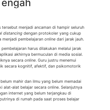
Tengah
etplace
Kontak
Terbitkan Buku
 tersebut menjadi ancaman di hampir seluruh
al distancing
dengan protokoler yang cukup
uka menjadi pembelajaran
online
dari jarak jauh.
s pembelajaran harus dilakukan melalui jarak
plikasi akhirnya bermuculan di media sosial.
diknya secara
online
. Guru justru menemui
secara kognitif, afektif, dan psikomotorik
ih belum mahir dan ilmu yang belum memadai
alat-alat belajar secara online. Selanjutnya
ngan internet yang belum terjangkau di
utrinya di rumah pada saat proses belajar