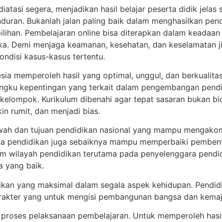
atasi segera, menjadikan hasil belajar peserta didik jelas s
uran. Bukanlah jalan paling baik dalam menghasilkan pend
pilihan. Pembelajaran online bisa diterapkan dalam keadaa
a. Demi menjaga keamanan, kesehatan, dan keselamatan ji
ndisi kasus-kasus tertentu.
ia memperoleh hasil yang optimal, unggul, dan berkualitas
gku kepentingan yang terkait dalam pengembangan pendidi
n kelompok. Kurikulum dibenahi agar tepat sasaran bukan b
n rumit, dan menjadi bias.
wah dan tujuan pendidikan nasional yang mampu mengakomo
 pola pendidikan juga sebaiknya mampu memperbaiki pemben
lam wilayah pendidikan terutama pada penyelenggara pendi
ja yang baik.
ikan yang maksimal dalam segala aspek kehidupan. Pendidi
karakter yang untuk mengisi pembangunan bangsa dan kemaju
i proses pelaksanaan pembelajaran. Untuk memperoleh hasil